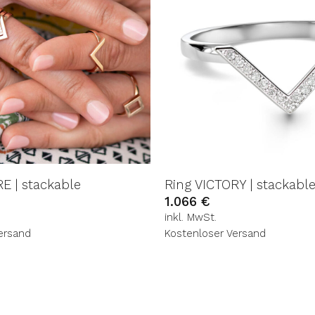
E | stackable
Ring VICTORY | stackabl
1.066
€
inkl. MwSt.
ersand
Kostenloser Versand