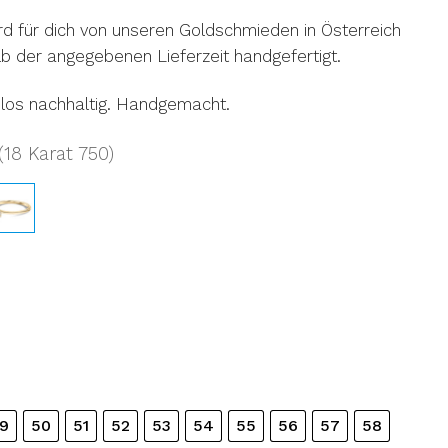
d für dich von unseren Goldschmieden in Österreich
b der angegebenen Lieferzeit handgefertigt.
los nachhaltig. Handgemacht.
18 Karat 750)
9
50
51
52
53
54
55
56
57
58