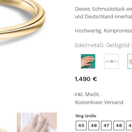
Dieses Schmuckstück wir
und Deutschland innerhal
Hochwertig. Kompromiss
Edelmetall
Gelbgold (
:
1.490
€
inkl. MwSt.
Kostenloser Versand
Ring Größe
45
46
47
48
4