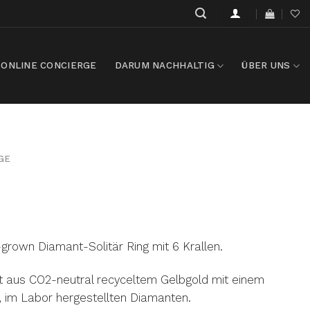
ONLINE CONCIERGE
DARUM NACHHALTIG
ÜBER UNS
GE
b-grown Diamant-Solitär Ring mit 6 Krallen.
t aus CO2-neutral recyceltem Gelbgold mit einem
n, im Labor hergestellten Diamanten.