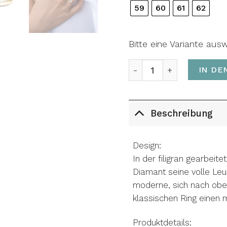
59
60
61
62
Bitte eine Variante aus
Ring THE LEA Menge
IN DE
Beschreibung
Design:
In der filigran gearbei
Diamant seine volle Leuc
moderne, sich nach obe
klassischen Ring einen
Produktdetails: