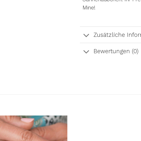
Mine!
Zusätzliche Info
Bewertungen (0)
AUF DIE
A
WUNSCHLISTE
WUN