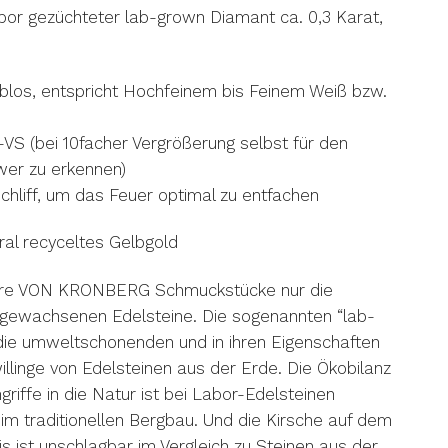
r gezüchteter lab-grown Diamant ca. 0,3 Karat,
rblos, entspricht Hochfeinem bis Feinem Weiß bzw.
)
S-VS (bei 10facher Vergrößerung selbst für den
er zu erkennen)
tschliff, um das Feuer optimal zu entfachen
ral recyceltes Gelbgold
ere VON KRONBERG Schmuckstücke nur die
r gewachsenen Edelsteine. Die sogenannten “lab-
 die umweltschonenden und in ihren Eigenschaften
illinge von Edelsteinen aus der Erde. Die Ökobilanz
riffe in die Natur ist bei Labor-Edelsteinen
eim traditionellen Bergbau. Und die Kirsche auf dem
s ist unschlagbar im Vergleich zu Steinen aus der