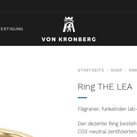
ERTIGUNG
STARTSEITE
/
SHOP
/
RIN
Ring THE LEA
AUF DIE
WUNSCHLISTE
Filigraner, funkelnder la
Der dezente Ring besteh
CO2-neutral zertifizierte