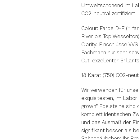
Umweltschonend im Labo
CO2-neutral zertifiziert
Colour: Farbe D-F (= fa
River bis Top Wesselton
Clarity: Einschlüsse VV
Fachmann nur sehr schw
Cut: exzellenter Brillan
18 Karat (750) CO2-neut
Wir verwenden für uns
exquisitesten, im Labo
grown” Edelsteine sind
komplett identischen Zw
und das Ausmaß der Eing
signifikant besser als b
Sahnehäubchen: Ihr Prei