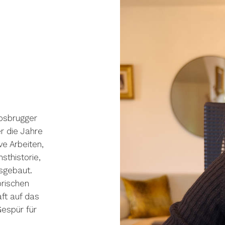
osbrugger
er die Jahre
ve Arbeiten,
sthistorie,
sgebaut.
orischen
ft auf das
espür für