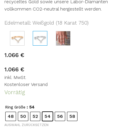
recyceltes Gold sowie unsere Labor-Diamanten
vollkommen CO2-neutral hergestellt werden.
Edelmetall
:
Weißgold (18 Karat 750)
1.066
€
1.066
€
inkl. MwSt.
Kostenloser Versand
Vorrätig
: 54
Ring Größe
48
50
52
54
56
58
AUSWAHL ZURÜCKSETZEN