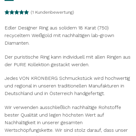
(
1
Kundenbewertung)
Bewertet
1
mit
5.00
Edler Designer Ring aus solidem 18 Karat (750)
von 5,
basierend
recyceltem Weißgold mit nachhaltigen lab-grown
auf
Diamanten.
Kundenbewertung
Der puristische Ring kann individuell mit allen Ringen aus
der PURE Kollektion gestackt werden.
Jedes VON KRONBERG Schmuckstück wird hochwertig
und regional in unseren traditionellen Manufakturen in
Deutschland und in Österreich handgefertigt.
Wir verwenden ausschließlich nachhaltige Rohstoffe
bester Qualität und legen höchsten Wert auf
Nachhaltigkeit in unserer gesamten
Wertschöpfungskette. Wir sind stolz darauf, dass unser