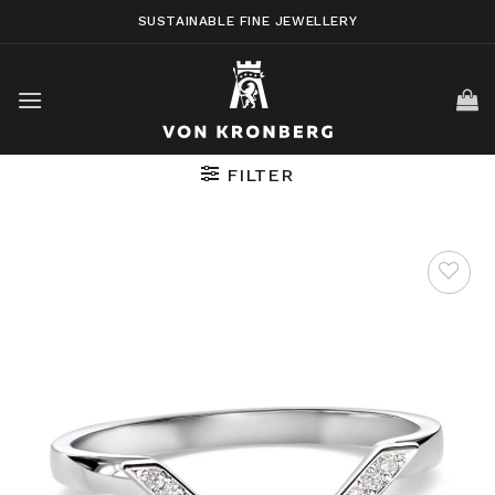
Skip
SUSTAINABLE FINE JEWELLERY
to
content
FILTER
AUF DIE
WUNSCHLISTE