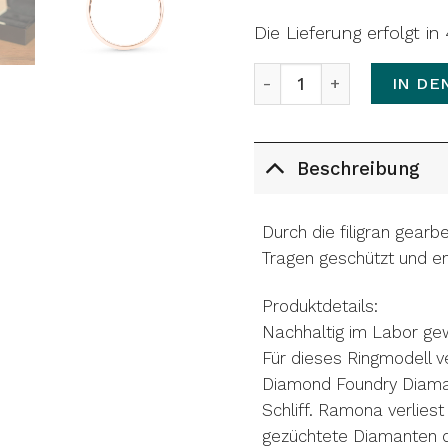
Die Lieferung erfolgt i
Ring THE YASMIN Menge
IN DE
Beschreibung
Durch die filigran gearb
Tragen geschützt und ent
Produktdetails:
Nachhaltig im Labor ge
Für dieses Ringmodell 
Diamond Foundry Diaman
Schliff. Ramona verlies
gezüchtete Diamanten di