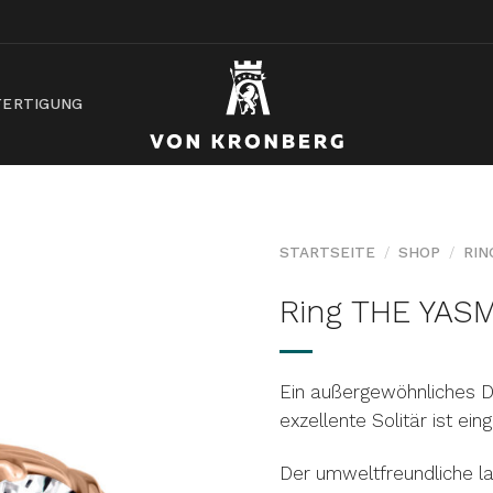
ERTIGUNG
STARTSEITE
/
SHOP
/
RIN
Ring THE YAS
AUF DIE
WUNSCHLISTE
Ein außergewöhnliches D
exzellente Solitär ist ei
Der umweltfreundliche la