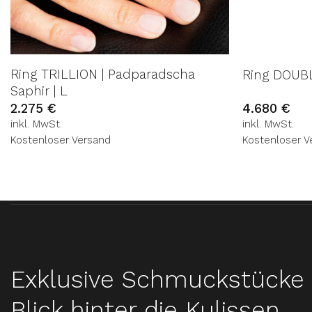
Ring TRILLION | Padparadscha
Ring DOUB
Saphir | L
2.275
€
4.680
€
inkl. MwSt.
inkl. MwSt.
Kostenloser Versand
Kostenloser V
Exklusive Schmuckstücke 
Blick hinter die Kulissen