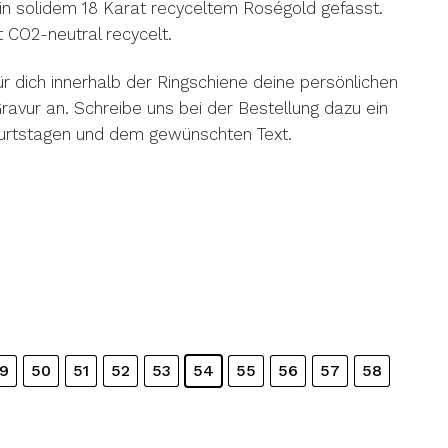
in solidem 18 Karat recyceltem Roségold gefasst.
 CO2-neutral recycelt.
ür dich innerhalb der Ringschiene deine persönlichen
ravur an. Schreibe uns bei der Bestellung dazu ein
rtstagen und dem gewünschten Text.
9
50
51
52
53
54
55
56
57
58