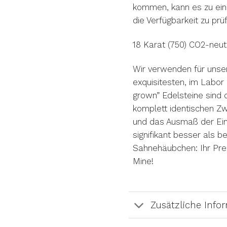
kommen, kann es zu ein
die Verfügbarkeit zu prü
18 Karat (750) CO2-neut
Wir verwenden für uns
exquisitesten, im Labo
grown” Edelsteine sind
komplett identischen Zw
und das Ausmaß der Eing
signifikant besser als b
Sahnehäubchen: Ihr Prei
Mine!
Zusätzliche Info