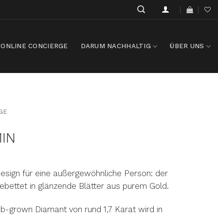
ONLINE CONCIERGE
DARUM NACHHALTIG
ÜBER UNS
GE
MIN
esign für eine außergewöhnliche Person: der
ngebettet in glänzende Blätter aus purem Gold.
b-grown Diamant von rund 1,7 Karat wird in