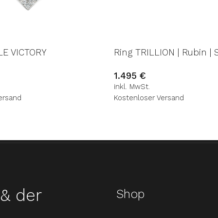
LE VICTORY
Ring TRILLION | Rubin | 
1.495
€
inkl. MwSt.
ersand
Kostenloser Versand
& der
Shop