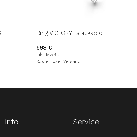
S
Ring VICTORY | stackable
598
€
inkl. MwSt.
Kostenloser Versand
Info
Service