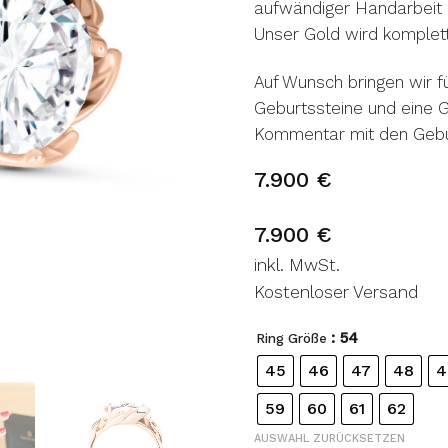
aufwändiger Handarbeit 
Unser Gold wird komplett
Auf Wunsch bringen wir f
Geburtssteine und eine G
Kommentar mit den Gebu
7.900
€
7.900
€
inkl. MwSt.
Kostenloser Versand
: 54
Ring Größe
45
46
47
48
4
59
60
61
62
AUSWAHL ZURÜCKSETZEN