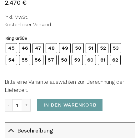
2.470
€
inkl. MwSt.
Kostenloser Versand
Ring Größe
45
46
47
48
49
50
51
52
53
54
55
56
57
58
59
60
61
62
Bitte eine Variante auswählen zur Berechnung der
Lieferzeit.
Ring THE BOLD Menge
IN DEN WARENKORB
Beschreibung