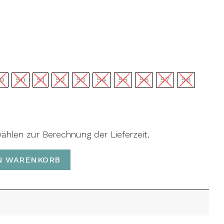
9
50
51
52
53
54
55
56
57
58
wählen zur Berechnung der Lieferzeit.
N WARENKORB