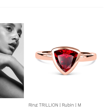
UF DIE
AUF DIE
SCHLISTE
WUNSCHLISTE
e
Ring TRILLION | Rubin | M