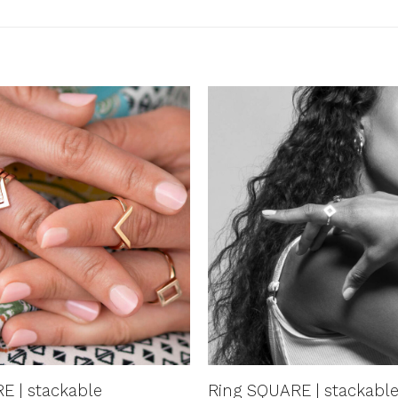
AUF DIE
A
WUNSCHLISTE
WUN
E | stackable
Ring SQUARE | stackabl