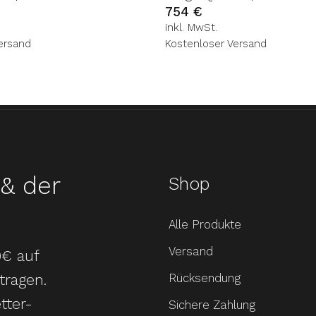
754
€
inkl. MwSt.
ersand
Kostenloser Versand
& der
Shop
Alle Produkte
Versand
0€ auf
tragen.
Rücksendung
tter-
Sichere Zahlung