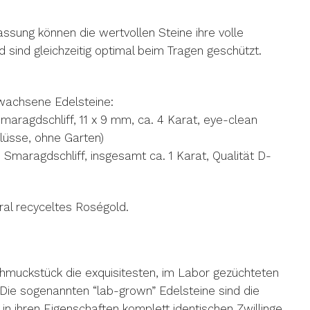
ssung können die wertvollen Steine ihre volle
d sind gleichzeitig optimal beim Tragen geschützt.
wachsene Edelsteine:
aragdschliff, 11 x 9 mm, ca. 4 Karat, eye-clean
hlüsse, ohne Garten)
Smaragdschliff, insgesamt ca. 1 Karat, Qualität D-
ral recyceltes Roségold.
hmuckstück die exquisitesten, im Labor gezüchteten
Die sogenannten “lab-grown” Edelsteine sind die
 ihren Eigenschaften komplett identischen Zwillinge