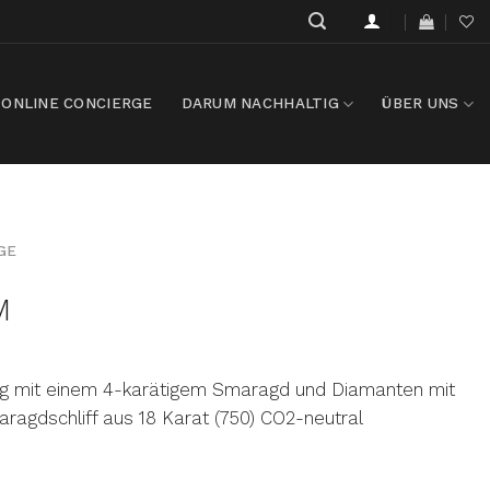
ONLINE CONCIERGE
DARUM NACHHALTIG
ÜBER UNS
GE
M
 mit einem 4-karätigem Smaragd und Diamanten mit
ragdschliff aus 18 Karat (750) CO2-neutral