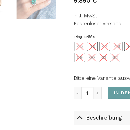
5.850
€
inkl. MwSt.
Kostenloser Versand
Ring Größe
45
46
47
48
4
59
60
61
62
Bitte eine Variante aus
Ring THE ARAM Menge
IN DE
Beschreibung