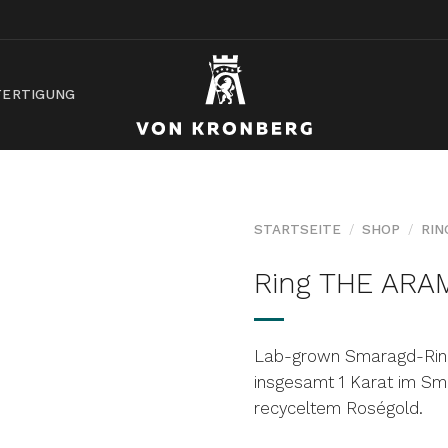
ERTIGUNG
STARTSEITE
/
SHOP
/
RIN
Ring THE ARA
AUF DIE
WUNSCHLISTE
Lab-grown Smaragd-Ring
insgesamt 1 Karat im Sma
recyceltem Roségold.