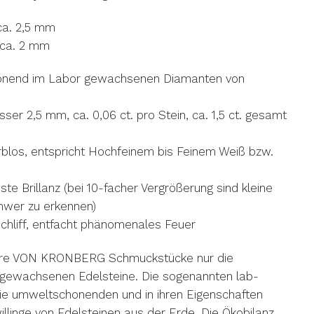
ca. 2,5 mm
 ca. 2 mm
onend im Labor gewachsenen Diamanten von
er 2,5 mm, ca. 0,06 ct. pro Stein, ca. 1,5 ct. gesamt
rblos, entspricht Hochfeinem bis Feinem Weiß bzw.
)
hste Brillanz (bei 10-facher Vergrößerung sind kleine
chwer zu erkennen)
tschliff, entfacht phänomenales Feuer
ere VON KRONBERG Schmuckstücke nur die
r gewachsenen Edelsteine. Die sogenannten lab-
die umweltschonenden und in ihren Eigenschaften
illinge von Edelsteinen aus der Erde. Die Ökobilanz