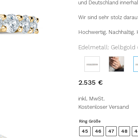
und Deutschland innerhal
Wir sind sehr stolz darau
Hochwertig. Nachhaltig.
Edelmetall
Gelbgold (
:
2.535
€
inkl. MwSt.
Kostenloser Versand
Ring Größe
45
46
47
48
4