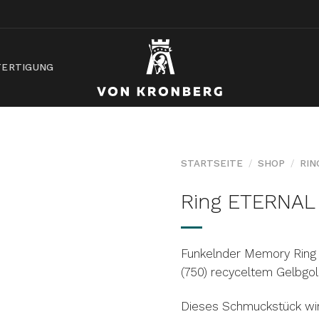
ERTIGUNG
STARTSEITE
/
SHOP
/
RIN
Ring ETERNA
AUF DIE
WUNSCHLISTE
Funkelnder Memory Ring 
(750) recyceltem Gelbgol
Dieses Schmuckstück wir