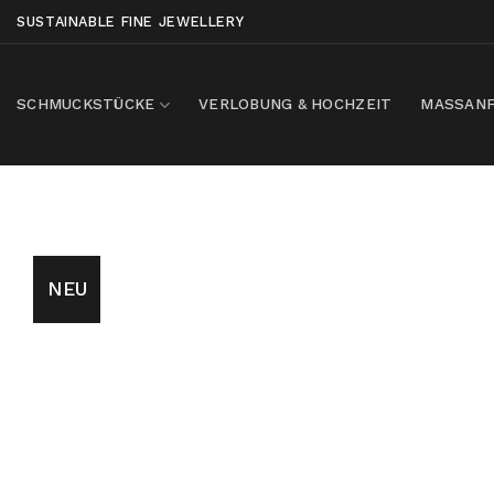
Skip
SUSTAINABLE FINE JEWELLERY
to
content
SCHMUCKSTÜCKE
VERLOBUNG & HOCHZEIT
MASSANF
NEU