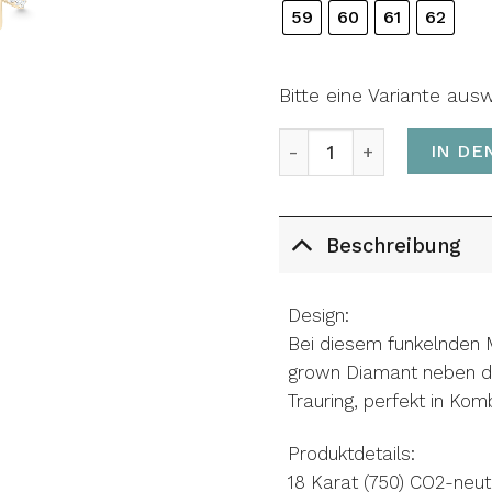
59
60
61
62
Bitte eine Variante aus
Ring ETERNAL MEMORIES
IN DE
Beschreibung
Design:
Bei diesem funkelnden M
grown Diamant neben de
Trauring, perfekt in Kom
Produktdetails:
18 Karat (750) CO2-neut