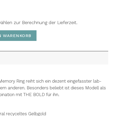
wählen zur Berechnung der Lieferzeit.
 Menge
N WARENKORB
emory Ring reiht sich ein dezent eingefasster lab-
m anderen. Besonders beliebt ist dieses Modell als
bination mit THE BOLD für ihn.
ral recyceltes Gelbgold