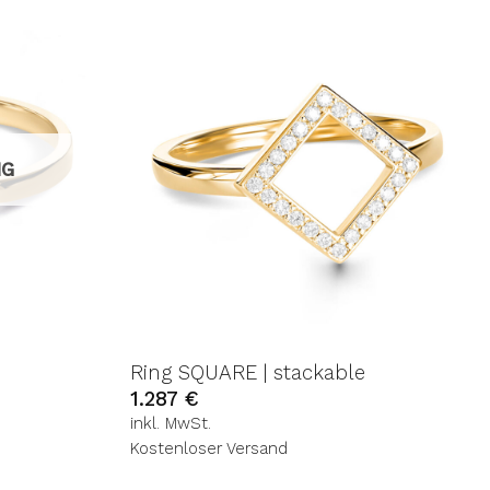
UF DIE
AUF DIE
SCHLISTE
WUNSCHLISTE
IG
Ring SQUARE | stackable
1.287
€
inkl. MwSt.
Kostenloser Versand