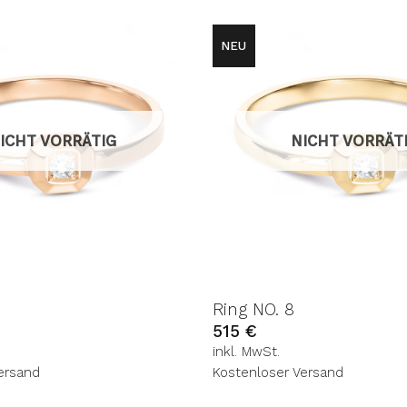
NEU
AUF DIE
A
WUNSCHLISTE
WUN
ICHT VORRÄTIG
NICHT VORRÄT
Ring NO. 8
515
€
inkl. MwSt.
ersand
Kostenloser Versand