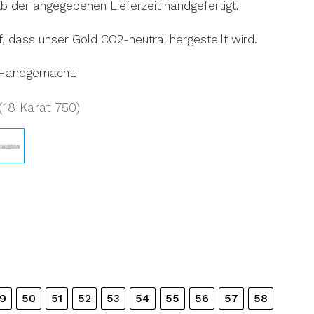
b der angegebenen Lieferzeit handgefertigt.
f, dass unser Gold CO2-neutral hergestellt wird.
 Handgemacht.
18 Karat 750)
9
50
51
52
53
54
55
56
57
58