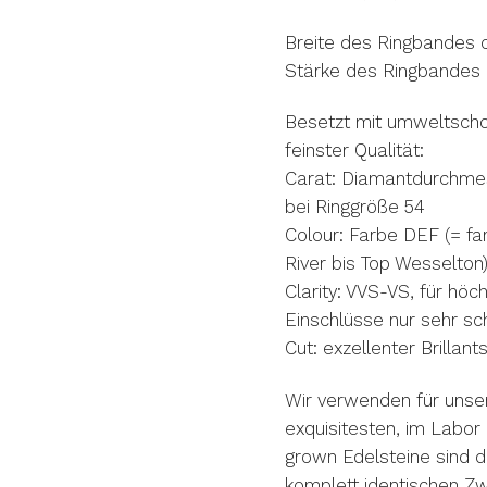
Breite des Ringbandes 
Stärke des Ringbandes
Besetzt mit umweltsch
feinster Qualität:
Carat: Diamantdurchmess
bei Ringgröße 54
Colour: Farbe DEF (= fa
River bis Top Wesselton
Clarity: VVS-VS, für höc
Einschlüsse nur sehr s
Cut: exzellenter Brillan
Wir verwenden für uns
exquisitesten, im Labo
grown Edelsteine sind 
komplett identischen Zw