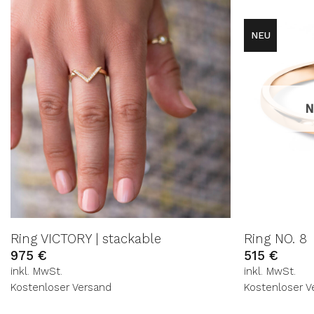
NEU
AUF DIE
WUNSCHLISTE
N
Ring VICTORY | stackable
Ring NO. 8
975
€
515
€
inkl. MwSt.
inkl. MwSt.
Kostenloser Versand
Kostenloser V