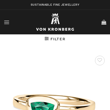
Skip
SUSTAINABLE FINE JEWELLERY
to
content
FILTER
AUF DIE
WUNSCHLISTE