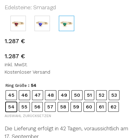
Edelsteine
:
Smaragd
1.287
€
1.287
€
inkl. MwSt.
Kostenloser Versand
: 54
Ring Größe
45
46
47
48
49
50
51
52
53
54
55
56
57
58
59
60
61
62
AUSWAHL ZURÜCKSETZEN
Die Lieferung erfolgt in 42 Tagen, voraussichtlich am
17. September