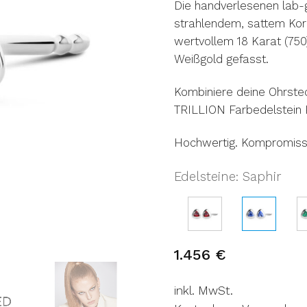
Die handverlesenen lab-g
strahlendem, sattem Korn
wertvollem 18 Karat (75
Weißgold gefasst.
Kombiniere deine Ohrste
TRILLION Farbedelstein K
Hochwertig. Kompromissl
Edelsteine
Saphir
:
1.456
€
inkl. MwSt.