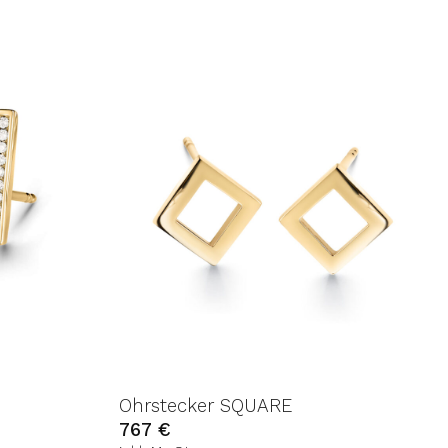
UF DIE
AUF DIE
SCHLISTE
WUNSCHLISTE
Ohrstecker SQUARE
767
€