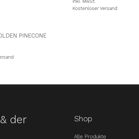
inkl. MwSt.
Kostenloser Versand
GOLDEN PINECONE
ersand
& der
Shop
Alle Produkte