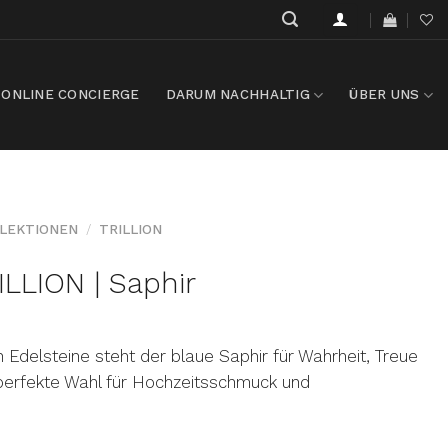
ONLINE CONCIERGE
DARUM NACHHALTIG
ÜBER UNS
LEKTIONEN
/
TRILLION
ILLION | Saphir
n Edelsteine steht der blaue Saphir für Wahrheit, Treue
e perfekte Wahl für Hochzeitsschmuck und