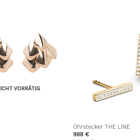
AUF DIE
A
WUNSCHLISTE
WUN
ICHT VORRÄTIG
Ohrstecker THE LINE
988
€