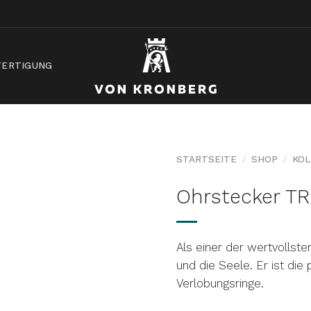
ERTIGUNG
STARTSEITE
/
SHOP
/
KOL
Ohrstecker TR
AUF DIE
WUNSCHLISTE
Als einer der wertvollste
und die Seele. Er ist di
Verlobungsringe.