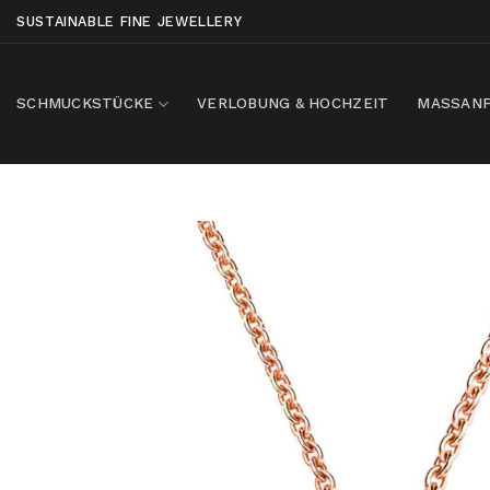
Skip
SUSTAINABLE FINE JEWELLERY
to
content
SCHMUCKSTÜCKE
VERLOBUNG & HOCHZEIT
MASSANF