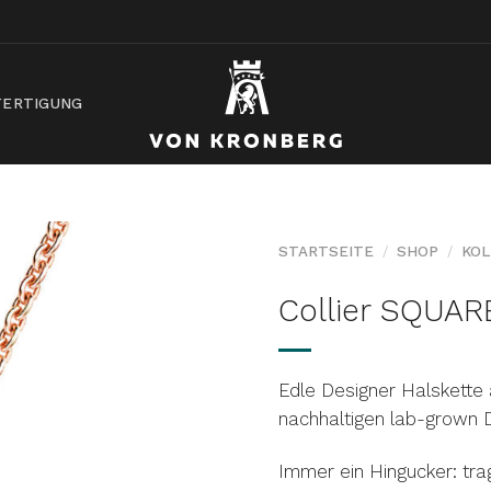
ERTIGUNG
STARTSEITE
/
SHOP
/
KOL
Collier SQUAR
AUF DIE
WUNSCHLISTE
Edle Designer Halskette 
nachhaltigen lab-grown 
Immer ein Hingucker: trag