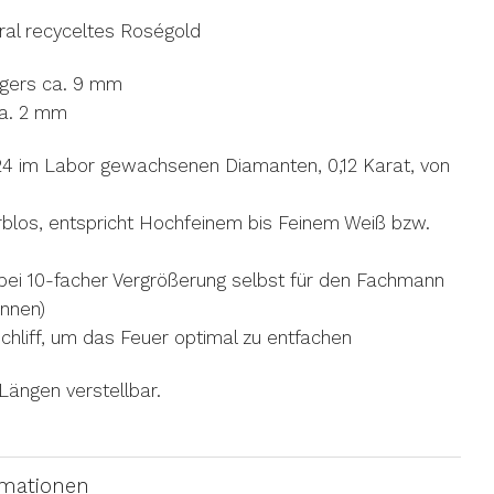
ral recyceltes Roségold
ngers ca. 9 mm
ca. 2 mm
24 im Labor gewachsenen Diamanten, 0,12 Karat, von
rblos, entspricht Hochfeinem bis Feinem Weiß bzw.
)
 (bei 10-facher Vergrößerung selbst für den Fachmann
ennen)
tschliff, um das Feuer optimal zu entfachen
 Längen verstellbar.
rmationen