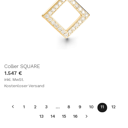
Collier SQUARE
1.547
€
inkl. MwSt.
Kostenloser Versand
1
2
3
…
8
9
10
11
12
13
14
15
16