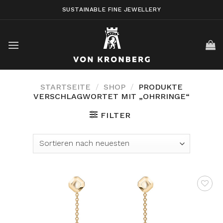
Skip
SUSTAINABLE FINE JEWELLERY
to
content
STARTSEITE
/
SHOP
/
PRODUKTE
VERSCHLAGWORTET MIT „OHRRINGE“
FILTER
AUF DIE
WUNSCHLISTE