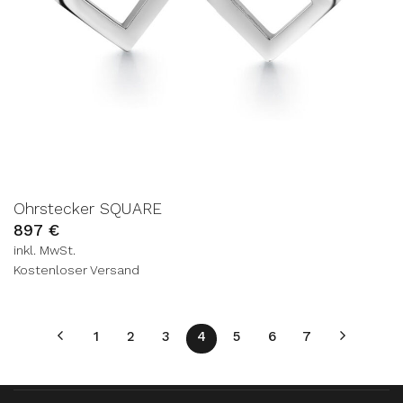
Ohrstecker SQUARE
897
€
inkl. MwSt.
Kostenloser Versand
1
2
3
4
5
6
7