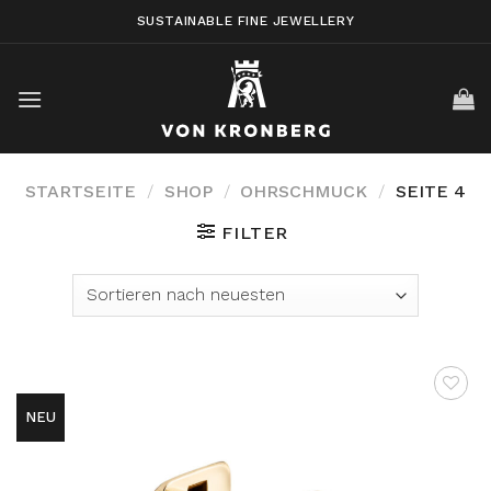
Skip
SUSTAINABLE FINE JEWELLERY
to
content
STARTSEITE
/
SHOP
/
OHRSCHMUCK
/
SEITE 4
FILTER
NEU
AUF DIE
WUNSCHLISTE