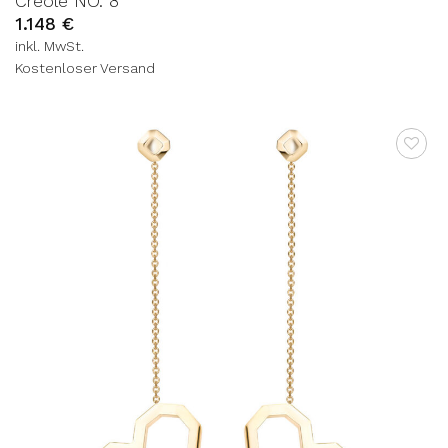
Creole NO. 8
1.148
€
inkl. MwSt.
Kostenloser Versand
AUF DIE
WUNSCHLISTE